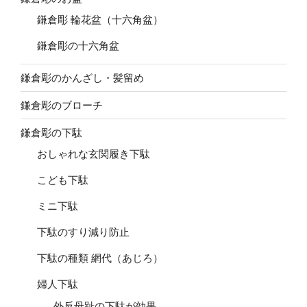
鎌倉彫 輪花盆（十六角盆）
鎌倉彫の十六角盆
鎌倉彫のかんざし・髪留め
鎌倉彫のブローチ
鎌倉彫の下駄
おしゃれな玄関履き下駄
こども下駄
ミニ下駄
下駄のすり減り防止
下駄の種類 網代（あじろ）
婦人下駄
外反母趾の下駄が効果