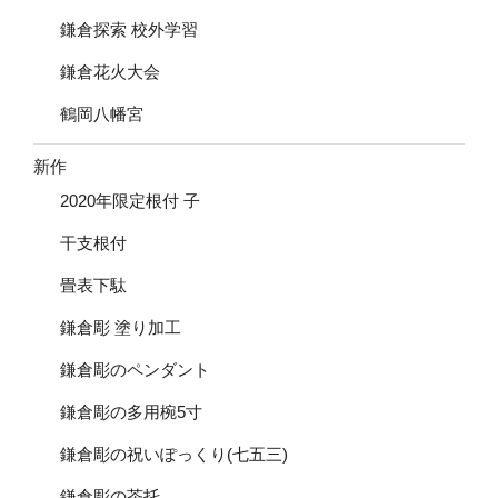
鎌倉探索 校外学習
鎌倉花火大会
鶴岡八幡宮
新作
2020年限定根付 子
干支根付
畳表下駄
鎌倉彫 塗り加工
鎌倉彫のペンダント
鎌倉彫の多用椀5寸
鎌倉彫の祝いぽっくり(七五三)
鎌倉彫の茶托