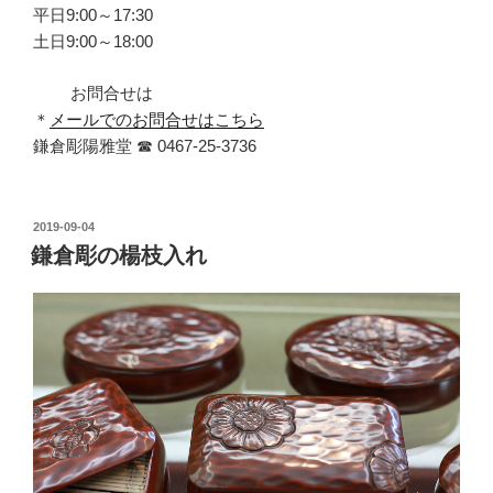
平日9:00～17:30
土日9:00～18:00
お問合せは
＊
メールでのお問合せはこちら
鎌倉彫陽雅堂 ☎ 0467‐25‐3736
投
2019-09-04
稿
鎌倉彫の楊枝入れ
日: