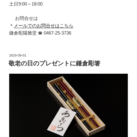
土日9:00～18:00
お問合せは
＊
メールでのお問合せはこちら
鎌倉彫陽雅堂 ☎ 0467‐25‐3736
投
2019-09-01
稿
敬老の日のプレゼントに鎌倉彫箸
日: