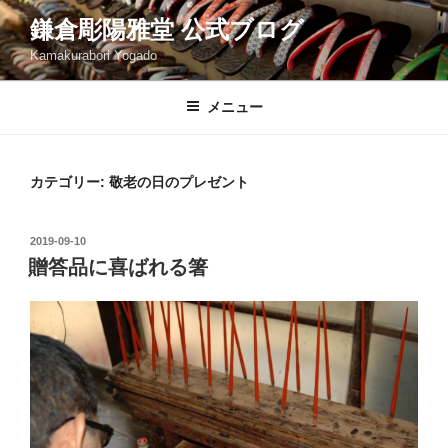
コ
鎌倉彫陽雅堂 公式ブログ
ン
Kamakurabori Yogado
テ
ン
ツ
メニュー
へ
ス
キ
カテゴリー:
敬老の日のプレゼント
ッ
プ
投
2019-09-10
稿
贈答品に喜ばれる箸
日: