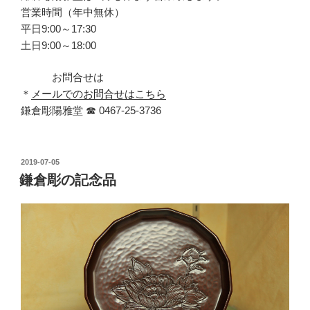
営業時間（年中無休）
平日9:00～17:30
土日9:00～18:00
お問合せは
＊
メールでのお問合せはこちら
鎌倉彫陽雅堂 ☎ 0467‐25‐3736
投
2019-07-05
稿
鎌倉彫の記念品
日: