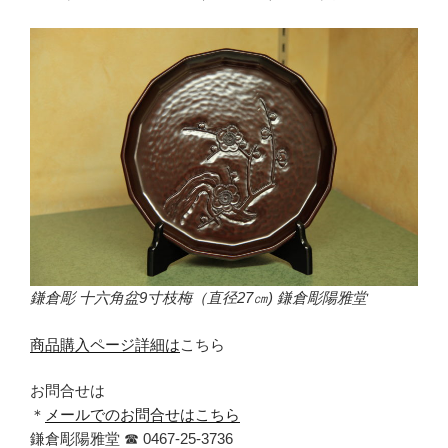
鎌倉彫 十六角盆9寸枝梅（直径27㎝) 鎌倉彫陽雅堂
商品購入ページ詳細は
こちら
お問合せは
＊
メールでのお問合せはこちら
鎌倉彫陽雅堂 ☎ 0467‐25‐3736