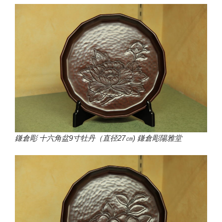
鎌倉彫 十六角盆9寸牡丹（直径27㎝) 鎌倉彫陽雅堂