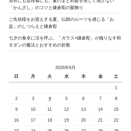
浴衣にも普段着にも。夏のまとめ髪を美しく崩さない
「かんざし」のコツと鎌倉彫の髪飾り
ご先祖様をお迎えする夏。仏師のルーツを感じる「お
盆」のしつらえと鎌倉彫
七夕の食卓に涼を呼ぶ。「ガラス×鎌倉彫」が織りなす和
モダンの魔法とおすすめの折敷
2026年8月
日
月
火
水
木
金
土
1
2
3
4
5
6
7
8
9
10
11
12
13
14
15
16
17
18
19
20
21
22
23
24
25
26
27
28
29