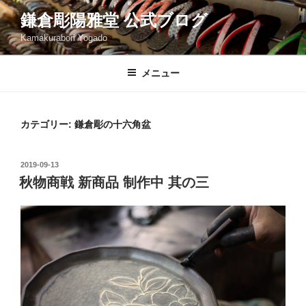
コ
鎌倉彫陽雅堂 公式ブログ
ン
Kamakurabori Yogado
テ
ン
ツ
メニュー
へ
ス
キ
カテゴリー:
鎌倉彫の十六角盆
ッ
プ
投
2019-09-13
稿
秋物商戦 新商品 制作中 其の三
日: