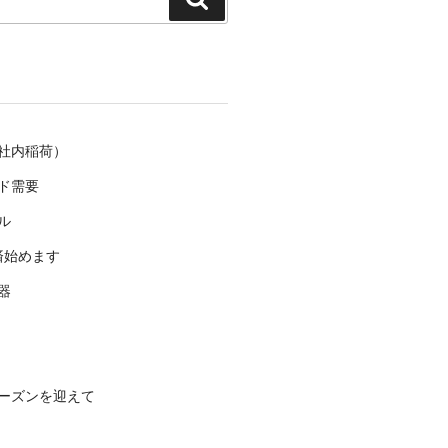
索
社内稲荷）
ド需要
ル
済始めます
器
ーズンを迎えて