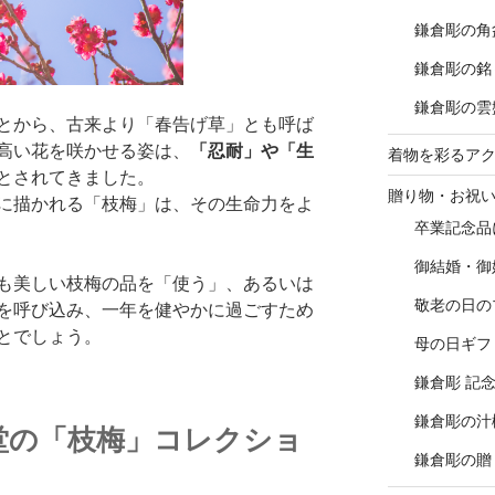
鎌倉彫の角
鎌倉彫の銘
鎌倉彫の雲
とから、古来より「春告げ草」とも呼ば
高い花を咲かせる姿は、
「忍耐」や「生
着物を彩るア
とされてきました。
贈り物・お祝
に描かれる「枝梅」は、その生命力をよ
卒業記念品
御結婚・御
も美しい枝梅の品を「使う」、あるいは
敬老の日の
を呼び込み、一年を健やかに過ごすため
とでしょう。
母の日ギフ
鎌倉彫 記
鎌倉彫の汁
堂の「枝梅」コレクショ
鎌倉彫の贈