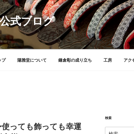
 公式ブログ
ップ
陽雅堂について
鎌倉彫の成り立ち
工房
アク
検索
〜使っても飾っても幸運
検