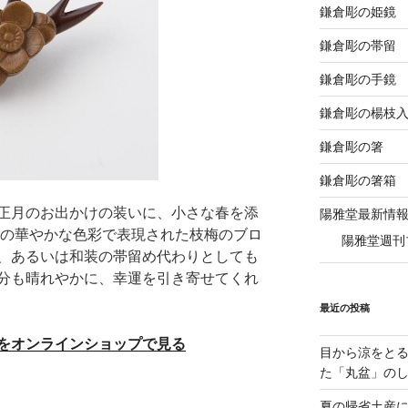
鎌倉彫の姫鏡
鎌倉彫の帯留
鎌倉彫の手鏡
鎌倉彫の楊枝
鎌倉彫の箸
鎌倉彫の箸箱
正月のお出かけの装いに、小さな春を添
陽雅堂最新情
」の華やかな色彩で表現された枝梅のブロ
陽雅堂週刊
、あるいは和装の帯留め代わりとしても
分も晴れやかに、幸運を引き寄せてくれ
最近の投稿
」をオンラインショップで見る
目から涼をと
た「丸盆」の
夏の帰省土産