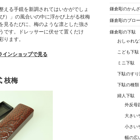
鎌倉彫のかん
整える手鏡を新調されてはいかがでしょ
さび）」の風合いの中に浮かび上がる枝梅
鎌倉彫のブロ
を見るたびに、梅のような凛とした強さ
うです。ドレッサーに伏せて置くだけ
鎌倉彫の下駄
彩ります。
おしゃれな
こども下駄
ンラインショップで見る
ミニ下駄
下駄のすり
式 枝梅
下駄の種類
婦人下駄
外反母
大きい
小さい
幅の広