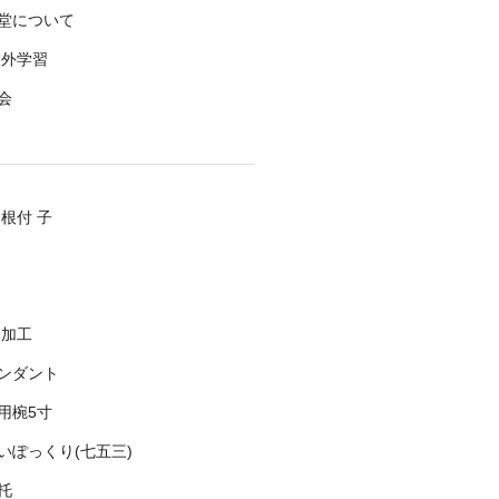
堂について
校外学習
会
定根付 子
り加工
ンダント
用椀5寸
いぽっくり(七五三)
托