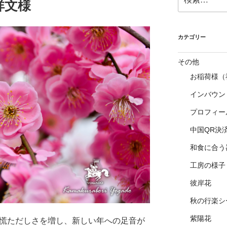
祥文様
索:
カテゴリー
その他
お稲荷様（
インバウン
プロフィー
中国QR決
和食に合う
工房の様子
彼岸花
秋の行楽シ
紫陽花
つ慌ただしさを増し、新しい年への足音が