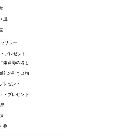
盆
々皿
盤
クセサリー
い・プレゼント
に鎌倉彫の箸を
婚礼の引き出物
プレゼント
ト・プレゼント
念品
椀
り物