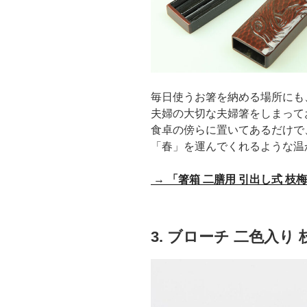
毎日使うお箸を納める場所にも
夫婦の大切な夫婦箸をしまって
食卓の傍らに置いてあるだけで
「春」を運んでくれるような温
→
「箸箱 二膳用 引出し式 
3. ブローチ 二色入り 