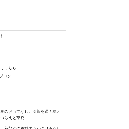
入れ
報はこちら
ブログ
る夏のおもてなし。冷茶を運ぶ凛とし
しつらえと茶托
に。新幹線の移動でもかさばらない