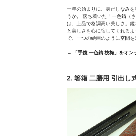
一年の始まりに、身だしなみを
うか。 落ち着いた「一色錆（
は、上品で格調高い美しさ。鏡
と美しさを心に宿してくれるよ
で、一つの絵画のように空間を
→
「手鏡 一色錆 枝梅」をオ
2. 箸箱 二膳用 引出し