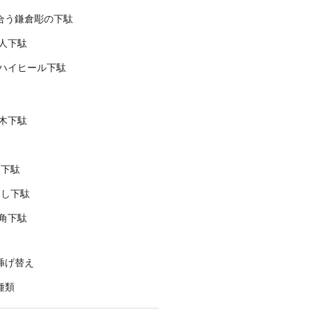
合う鎌倉彫の下駄
婦人下駄
 ハイヒール下駄
木下駄
両下駄
消し下駄
角下駄
挿げ替え
種類