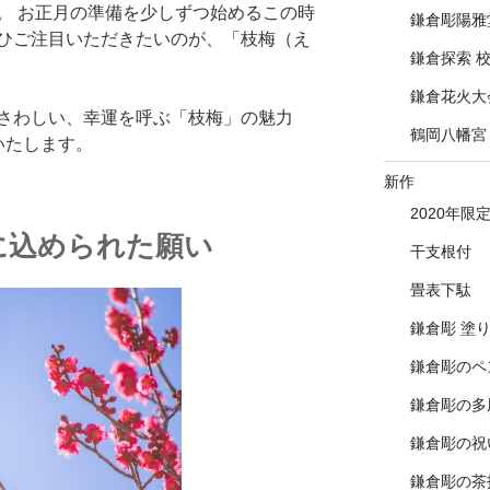
。 お正月の準備を少しずつ始めるこの時
鎌倉彫陽雅
ひご注目いただきたいのが、「枝梅（え
鎌倉探索 
鎌倉花火大
さわしい、幸運を呼ぶ「枝梅」の魅力
鶴岡八幡宮
いたします。
新作
2020年限
に込められた願い
干支根付
畳表下駄
鎌倉彫 塗
鎌倉彫のペ
鎌倉彫の多
鎌倉彫の祝
鎌倉彫の茶