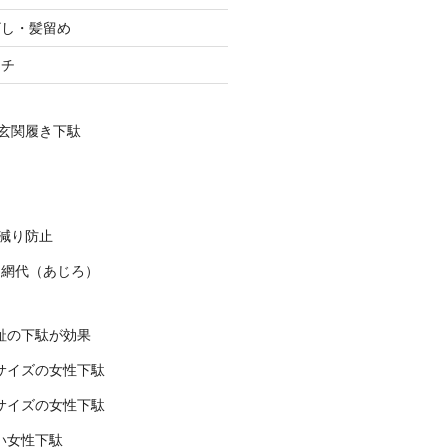
ざし・髪留め
ーチ
玄関履き下駄
減り防止
 網代（あじろ）
趾の下駄が効果
サイズの女性下駄
サイズの女性下駄
い女性下駄