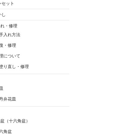
ンセット
かし
入れ・修理
手入れ方法
復・修理
理について
塗り直し・修理
皿
丹弁花皿
花盆（十六角盆）
六角盆