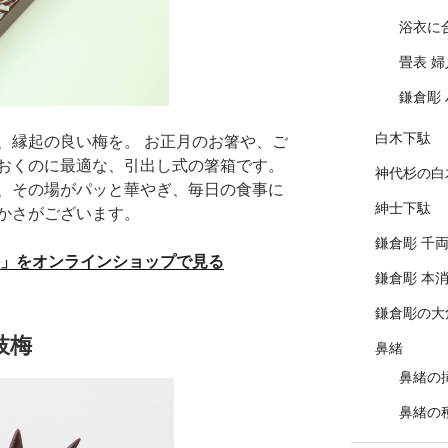
浴衣に
畳表 
鎌倉彫
白木下駄
、縁起の良い梅を。 お正月のお箸や、ご
おくのに最適な、引出し式の箸箱です。
神代杉の白
、その場がパッと華やぎ、毎日の食事に
紳士下駄
かさがございます。
鎌倉彫 千
枝梅」をオンラインショップで見る
鎌倉彫 本
鎌倉彫の大
枝梅
鼻緒
鼻緒の
鼻緒の