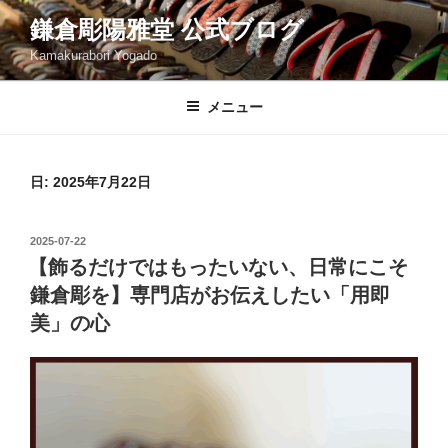
コ
鎌倉彫陽雅堂 公式ブログ
ン
Kamakurabori Yogado
テ
ン
ツ
メニュー
へ
ス
キ
日:
2025年7月22日
ッ
プ
投
2025-07-22
稿
【飾るだけではもったいない、日常にこそ
日:
鎌倉彫を】専門店がお伝えしたい「用即
美」の心