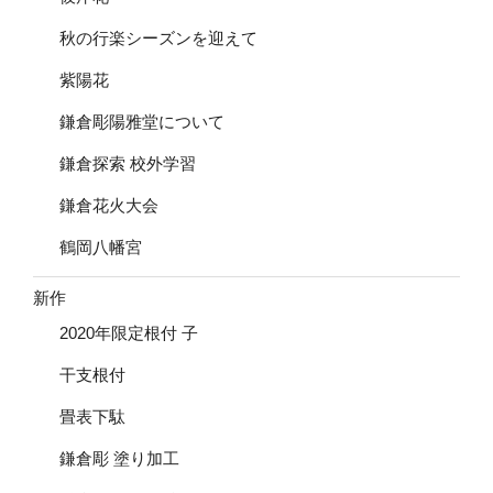
秋の行楽シーズンを迎えて
紫陽花
鎌倉彫陽雅堂について
鎌倉探索 校外学習
鎌倉花火大会
鶴岡八幡宮
新作
2020年限定根付 子
干支根付
畳表下駄
鎌倉彫 塗り加工