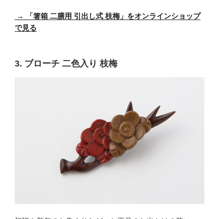
→
「箸箱 二膳用 引出し式 枝梅」をオンラインショップ
で見る
3. ブローチ 二色入り 枝梅