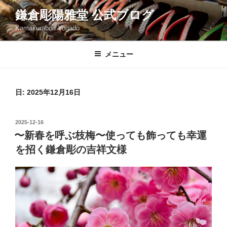
コ
鎌倉彫陽雅堂 公式ブログ
ン
Kamakurabori Yogado
テ
ン
ツ
メニュー
へ
ス
キ
日:
2025年12月16日
ッ
プ
投
2025-12-16
稿
〜新春を呼ぶ枝梅〜使っても飾っても幸運
日:
を招く鎌倉彫の吉祥文様