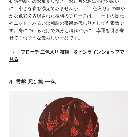
初詣や新年のお集まりなど、お正月のお出かけの装い
に、小さな春を添えてみませんか。 「二色入り」の華や
かな色彩で表現された枝梅のブローチは、コートの襟元
やニット、あるいは和装の帯留め代わりとしても素敵で
す。身につけるだけで気分も晴れやかに、幸運を引き寄
せてくれそうな愛らしい一品です。
→
「ブローチ 二色入り 枝梅」をオンラインショップで
見る
4. 雲盤 尺1 梅 一色