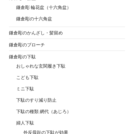
鎌倉彫 輪花盆（十六角盆）
鎌倉彫の十六角盆
鎌倉彫のかんざし・髪留め
鎌倉彫のブローチ
鎌倉彫の下駄
おしゃれな玄関履き下駄
こども下駄
ミニ下駄
下駄のすり減り防止
下駄の種類 網代（あじろ）
婦人下駄
外反母趾の下駄が効果