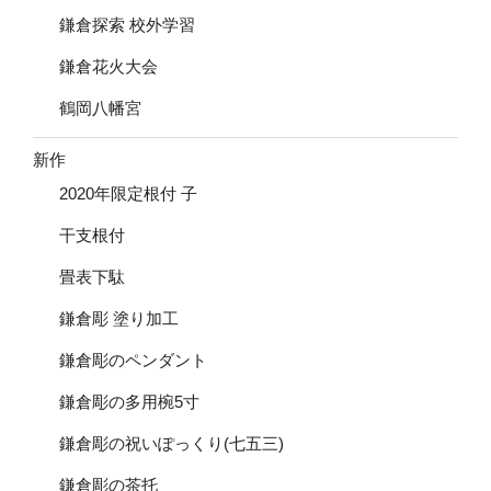
鎌倉探索 校外学習
鎌倉花火大会
鶴岡八幡宮
新作
2020年限定根付 子
干支根付
畳表下駄
鎌倉彫 塗り加工
鎌倉彫のペンダント
鎌倉彫の多用椀5寸
鎌倉彫の祝いぽっくり(七五三)
鎌倉彫の茶托