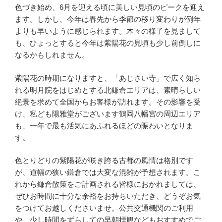
色づき始め、6月を迎える頃に美しい見頃のピークを迎え
ます。しかし、今年は春先から季節の移り変わりが例年
よりも早いように感じられます。木々の様子を見まして
も、ひょっとすると今年は紫陽花の見頃も少し前倒しに
なるかもしれません。
紫陽花の時期になりますと、「あじさい寺」で広く知ら
れる明月院をはじめとする北鎌倉エリアは、素晴らしい
絶景を求めて全国からお客様が訪れます。その影響を受
け、私ども陽雅堂がございます鶴岡八幡宮の周辺エリア
も、一年で最も活気にあふれるほどの賑わいとなりま
す。
色とりどりの紫陽花が咲き誇る古都の風情は格別です
が、道幅の狭い鎌倉では大変な混雑が予想されます。こ
れから鎌倉散策をご計画される皆様におかれましては、
ぜひお時間に十分な余裕をお持ちいただき、どうぞお気
をつけてお越しくださいませ。公共交通機関のご利用
や、少し時間をずらしての早朝拝観などもおすすめでご