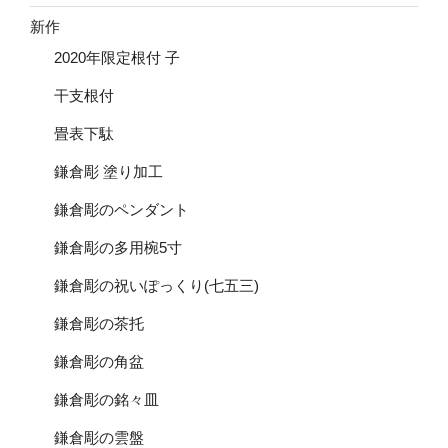
新作
2020年限定根付 子
干支根付
畳表下駄
鎌倉彫 塗り加工
鎌倉彫のペンダント
鎌倉彫の多用椀5寸
鎌倉彫の祝いぽっくり(七五三)
鎌倉彫の茶托
鎌倉彫の角盆
鎌倉彫の銘々皿
鎌倉彫の雲盤