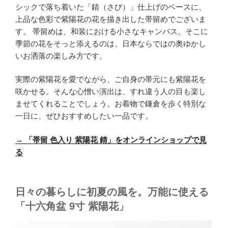
シックで落ち着いた「錆（さび）」仕上げのベースに、
上品な色彩で紫陽花の花を描き出した帯留めでございま
す。 帯留めは、和装における小さなキャンバス。そこに
季節の花をそっと添えるのは、日本ならではの奥ゆかし
いお洒落の楽しみ方です。
実際の紫陽花を愛でながら、ご自身の帯元にも紫陽花を
咲かせる。そんな心憎い演出は、すれ違う人の目も楽し
ませてくれることでしょう。お着物で鎌倉を歩く特別な
一日に、ぜひおすすめしたい一品です。
→
「帯留 色入り 紫陽花 錆」をオンラインショップで見
る
日々の暮らしに初夏の風を。万能に使える
「十六角盆 9寸 紫陽花」