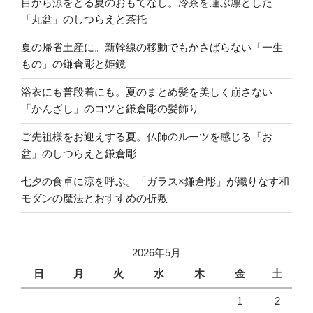
目から涼をとる夏のおもてなし。冷茶を運ぶ凛とした
「丸盆」のしつらえと茶托
夏の帰省土産に。新幹線の移動でもかさばらない「一生
もの」の鎌倉彫と姫鏡
浴衣にも普段着にも。夏のまとめ髪を美しく崩さない
「かんざし」のコツと鎌倉彫の髪飾り
ご先祖様をお迎えする夏。仏師のルーツを感じる「お
盆」のしつらえと鎌倉彫
七夕の食卓に涼を呼ぶ。「ガラス×鎌倉彫」が織りなす和
モダンの魔法とおすすめの折敷
2026年5月
日
月
火
水
木
金
土
1
2