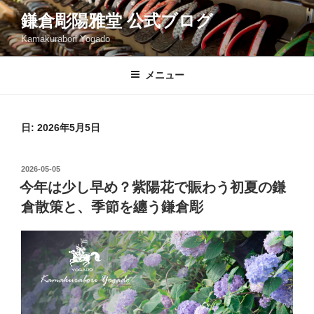
コ
鎌倉彫陽雅堂 公式ブログ
ン
Kamakurabori Yogado
テ
ン
ツ
メニュー
へ
ス
キ
日:
2026年5月5日
ッ
プ
投
2026-05-05
稿
今年は少し早め？紫陽花で賑わう初夏の鎌
日:
倉散策と、季節を纏う鎌倉彫