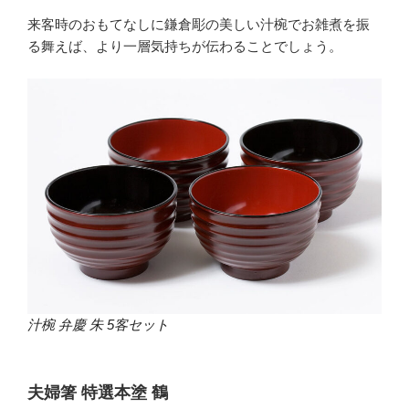
来客時のおもてなしに鎌倉彫の美しい汁椀でお雑煮を振
る舞えば、より一層気持ちが伝わることでしょう。
汁椀 弁慶 朱 5客セット
夫婦箸 特選本塗 鶴