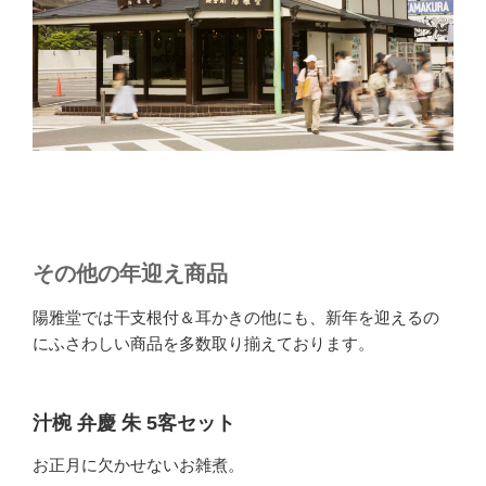
その他の年迎え商品
陽雅堂では干支根付＆耳かきの他にも、新年を迎えるの
にふさわしい商品を多数取り揃えております。
汁椀 弁慶 朱 5客セット
お正月に欠かせないお雑煮。