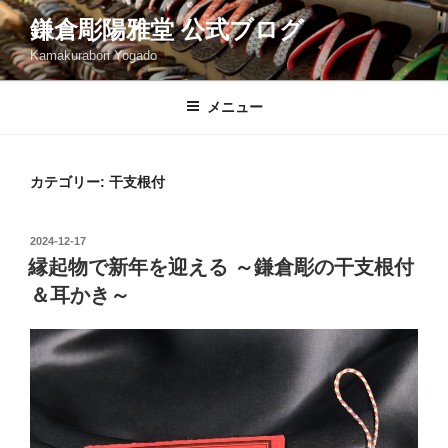
コ
鎌倉彫陽雅堂 公式ブログ
ン
Kamakurabori Yogado
テ
ン
ツ
メニュー
へ
ス
キ
カテゴリー:
干支根付
ッ
プ
投
2024-12-17
稿
縁起物で新年を迎える ～鎌倉彫の干支根付
日:
＆耳かき～