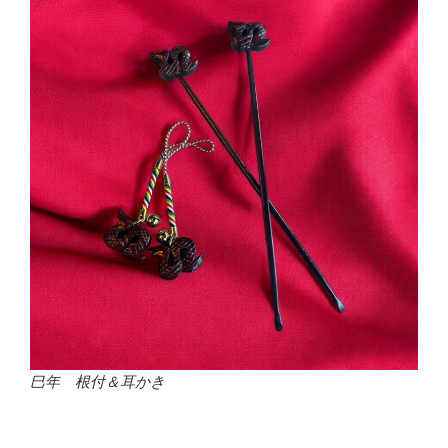
巳年 根付＆耳かき