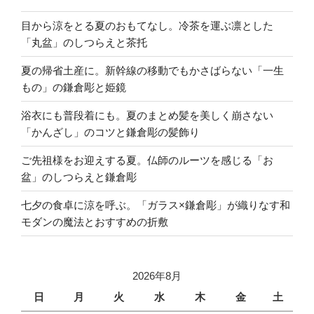
目から涼をとる夏のおもてなし。冷茶を運ぶ凛とした
「丸盆」のしつらえと茶托
夏の帰省土産に。新幹線の移動でもかさばらない「一生
もの」の鎌倉彫と姫鏡
浴衣にも普段着にも。夏のまとめ髪を美しく崩さない
「かんざし」のコツと鎌倉彫の髪飾り
ご先祖様をお迎えする夏。仏師のルーツを感じる「お
盆」のしつらえと鎌倉彫
七夕の食卓に涼を呼ぶ。「ガラス×鎌倉彫」が織りなす和
モダンの魔法とおすすめの折敷
2026年8月
日
月
火
水
木
金
土