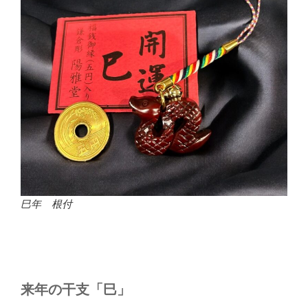
巳年 根付
来年の干支「巳」