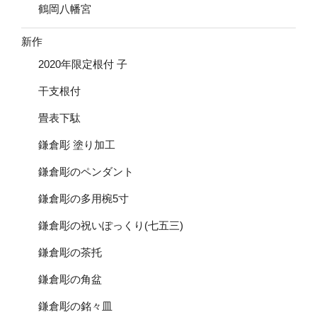
鶴岡八幡宮
新作
2020年限定根付 子
干支根付
畳表下駄
鎌倉彫 塗り加工
鎌倉彫のペンダント
鎌倉彫の多用椀5寸
鎌倉彫の祝いぽっくり(七五三)
鎌倉彫の茶托
鎌倉彫の角盆
鎌倉彫の銘々皿