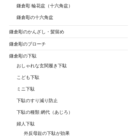
鎌倉彫 輪花盆（十六角盆）
鎌倉彫の十六角盆
鎌倉彫のかんざし・髪留め
鎌倉彫のブローチ
鎌倉彫の下駄
おしゃれな玄関履き下駄
こども下駄
ミニ下駄
下駄のすり減り防止
下駄の種類 網代（あじろ）
婦人下駄
外反母趾の下駄が効果