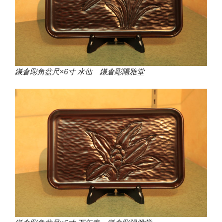
鎌倉彫角盆尺×6寸 水仙 鎌倉彫陽雅堂