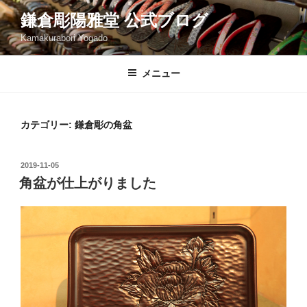
コ
鎌倉彫陽雅堂 公式ブログ
ン
Kamakurabori Yogado
テ
ン
ツ
メニュー
へ
ス
キ
カテゴリー:
鎌倉彫の角盆
ッ
プ
投
2019-11-05
稿
角盆が仕上がりました
日: