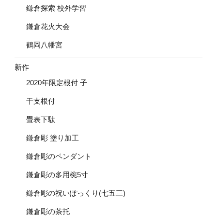
鎌倉探索 校外学習
鎌倉花火大会
鶴岡八幡宮
新作
2020年限定根付 子
干支根付
畳表下駄
鎌倉彫 塗り加工
鎌倉彫のペンダント
鎌倉彫の多用椀5寸
鎌倉彫の祝いぽっくり(七五三)
鎌倉彫の茶托