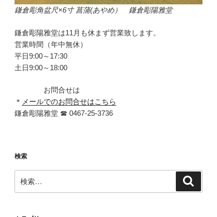
鎌倉彫角盆尺×6寸 菖蒲(あやめ） 鎌倉彫陽雅堂
鎌倉彫陽雅堂は11月も休まず営業致します。
営業時間（年中無休）
平日9:00～17:30
土日9:00～18:00
お問合せは
＊
メールでのお問合せはこちら
鎌倉彫陽雅堂 ☎ 0467‐25‐3736
検索
検
検
索
索: