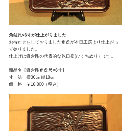
角盆尺×6寸が仕上がりました
お待たせをしておりました角盆が本日工房より仕上がっ
て参りました。
仕上げは鎌倉彫の代表的な乾口塗(ひくちぬり）です。
商品名【鎌倉彫角盆尺×6寸】
寸 法 横30㎝ 縦18㎝
価 格 ￥18,800（税込）